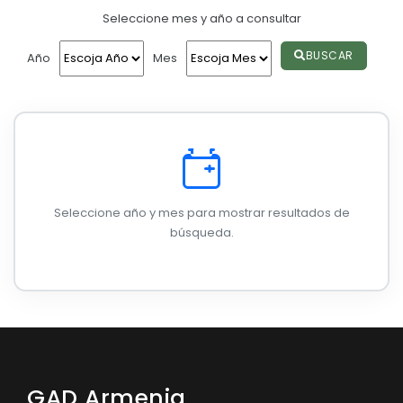
Instancia de Participación Ciudadana
Seleccione mes y año a consultar
Convocatorias
Cabildo Popular
GESTIÓN ADMINISTRATIVA
BUSCAR
Año
Mes
Consejo de Planificación Local
Plan de desarrollo y Ordenamiento Territorial - PD
Audiencias públicas
Plan Anual Contratación - PAC
Consejo Consultivo
Plan Operativo Anual - POA
Silla Vacía
Convenios Institucionales
Seleccione año y mes para mostrar resultados de
PRESUPUESTO: EJECUCIÓN Y REPORTES
búsqueda.
Cédulas presupuestarias y balances
Procesos de contratación
Ejecución Presupuestaria
Obras y proyectos
GAD Armenia