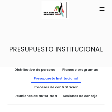
INICIO
LA PARROQUIA
PRESUPUESTO INSTITUCIONAL
RESEÑA HISTÓRICA
GAD
Historia Antigua
TRANSPARENCIA
Historia Actual
Distributivo de personal
Planes o programas
GESTIÓN Y PRESUPUESTO
Símbolos Cívicos
Presupuesto Institucional
GESTIÓN INSTITUCIONAL
MECANISMOS DE PARTICIPACIÓN
GEOGRAFÍA
Procesos de contratación
Sesiones Ordinarias
TURISMO
Ubicación
CIUDADANÍA ACTIVA
Reuniones de autoridad
Sesiones de consejo
Sesiones Extraordinarias
Clima
Solicitud de acceso información pública
Resoluciones
NEW