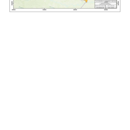
Instancia de Participación Ciudadana
Convocatorias
Cabildo Popular
GESTIÓN ADMINISTRATIVA
Consejo de Planificación Local
Plan de desarrollo y Ordenamiento Territorial - PD
Audiencias públicas
Plan Anual Contratación - PAC
Consejo Consultivo
Plan Operativo Anual - POA
Silla Vacía
Convenios Institucionales
PRESUPUESTO: EJECUCIÓN Y REPORTES
Cédulas presupuestarias y balances
Procesos de contratación
Ejecución Presupuestaria
Obras y proyectos