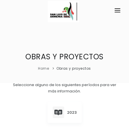
INICIO
LA PARROQUIA
RESEÑA HISTÓRICA
OBRAS Y PROYECTOS
GAD
Historia Antigua
TRANSPARENCIA
Home
Obras y proyectos
Historia Actual
GESTIÓN Y PRESUPUESTO
Seleccione alguno de los siguientes períodos para ver
Símbolos Cívicos
más información.
GESTIÓN INSTITUCIONAL
MECANISMOS DE PARTICIPACIÓN
GEOGRAFÍA
Sesiones Ordinarias
TURISMO
Ubicación
CIUDADANÍA ACTIVA
2023
Sesiones Extraordinarias
Clima
Solicitud de acceso información pública
Resoluciones
NEW