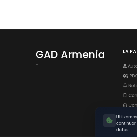
GAD Armenia
LA P
-
Auto
PD
Noti
Com
Con
Utilizamo
continua
datos.