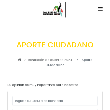
INICIO
LA PARROQUIA
APORTE CIUDADANO
RESEÑA HISTÓRICA
GAD
Historia Antigua
TRANSPARENCIA
Rendición de cuentas 2024
Aporte
Historia Actual
Ciudadano
GESTIÓN Y PRESUPUESTO
Símbolos Cívicos
GESTIÓN INSTITUCIONAL
MECANISMOS DE PARTICIPACIÓN
GEOGRAFÍA
Su opinión es muy importante para nosotros.
Sesiones Ordinarias
TURISMO
Ubicación
CIUDADANÍA ACTIVA
Sesiones Extraordinarias
Clima
Solicitud de acceso información pública
Resoluciones
NEW