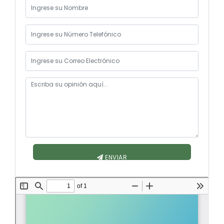
Instancia de Participación Ciudadana
Convocatorias
Cabildo Popular
GESTIÓN ADMINISTRATIVA
Consejo de Planificación Local
Plan de desarrollo y Ordenamiento Territorial - PD
Audiencias públicas
Plan Anual Contratación - PAC
Consejo Consultivo
Plan Operativo Anual - POA
Silla Vacía
Convenios Institucionales
PRESUPUESTO: EJECUCIÓN Y REPORTES
Cédulas presupuestarias y balances
ENVIAR
Procesos de contratación
Ejecución Presupuestaria
Obras y proyectos